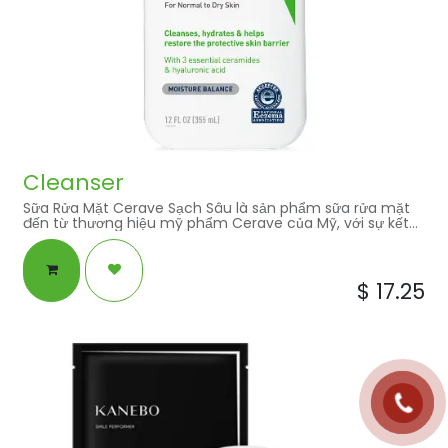
Cleanser
Sữa Rửa Mặt Cerave Sạch Sâu là sản phẩm sữa rửa mặt
đến từ thương hiệu mỹ phẩm Cerave của Mỹ, với sự kết
hợp của ba Ceramides thiết yếu, Hyaluronic Acid sản
phẩm giúp làm sạch và giữ ẩm cho làn da mà không ảnh
hưởng đến hàng rào bảo vệ da mặt và cơ thể.
$
17.25